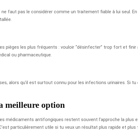
e faut pas le considérer comme un traitement fiable à lui seul. En pra
allée.
 des pièges les plus fréquents : vouloir “désinfecter” trop fort et finir 
médical ou pharmaceutique.
, alors qu’il est surtout connu pour les infections urinaires. Si t
 meilleure option
s médicaments antifongiques restent souvent l’approche la plus effic
st particulièrement utile si tu veux un résultat plus rapide et plus f