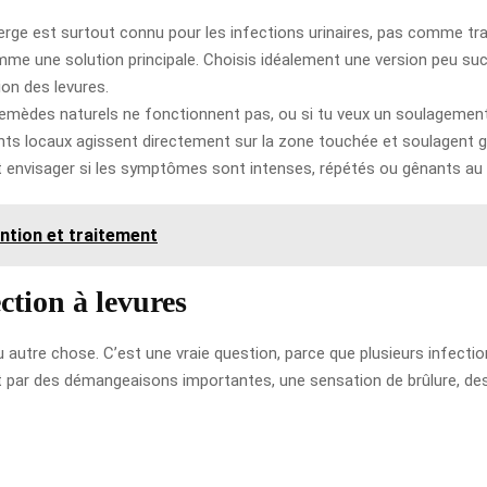
rge est surtout connu pour les infections urinaires, pas comme tra
me une solution principale. Choisis idéalement une version peu suc
ion des levures.
emèdes naturels ne fonctionnent pas, ou si tu veux un soulagement p
ents locaux agissent directement sur la zone touchée et soulagent 
ut envisager si les symptômes sont intenses, répétés ou gênants au 
ention et traitement
tion à levures
autre chose. C’est une vraie question, parce que plusieurs infec
nt par des démangeaisons importantes, une sensation de brûlure, de