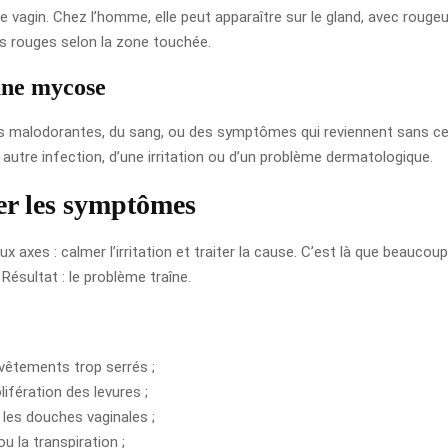
le vagin. Chez l’homme, elle peut apparaître sur le gland, avec roug
es rouges selon la zone touchée.
une mycose
tes malodorantes, du sang, ou des symptômes qui reviennent sans cess
e autre infection, d’une irritation ou d’un problème dermatologique.
er les symptômes
x axes : calmer l’irritation et traiter la cause. C’est là que beau
ésultat : le problème traîne.
vêtements trop serrés ;
lifération des levures ;
 les douches vaginales ;
u la transpiration ;