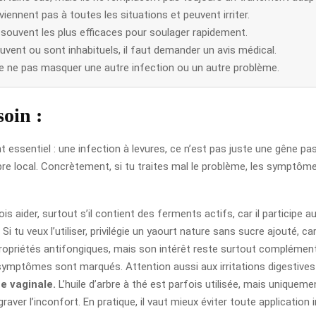
onviennent pas à toutes les situations et peuvent irriter.
souvent les plus efficaces pour soulager rapidement.
vent ou sont inhabituels, il faut demander un avis médical.
e ne pas masquer une autre infection ou un autre problème.
oin :
t essentiel : une infection à levures, ce n’est pas juste une gêne pa
re local. Concrètement, si tu traites mal le problème, les symptômes
s aider, surtout s’il contient des ferments actifs, car il participe au 
i tu veux l’utiliser, privilégie un yaourt nature sans sucre ajouté, car
ropriétés antifongiques, mais son intérêt reste surtout complémentai
 symptômes sont marqués. Attention aussi aux irritations digestives
ne vaginale.
L’huile d’arbre à thé est parfois utilisée, mais uniquem
 aggraver l’inconfort. En pratique, il vaut mieux éviter toute applicat