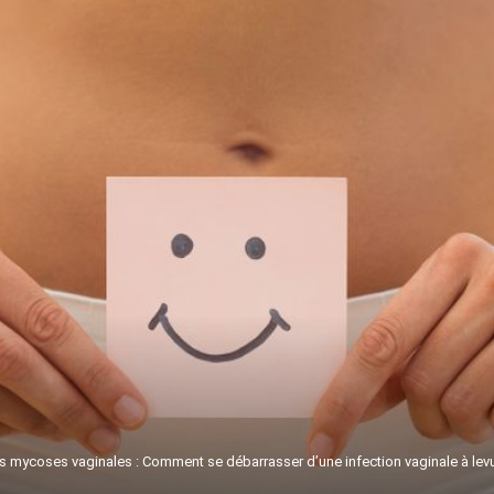
s mycoses vaginales : Comment se débarrasser d’une infection vaginale à lev